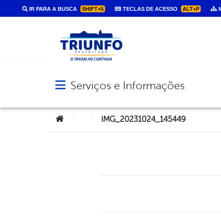
IR PARA A BUSCA
SHIFT+5
TECLAS DE ACESSO
ALT+P
M
Serviços e Informações
Abrir menu principal de navegação
Você está aqui:
>
>
IMG_20231024_145449