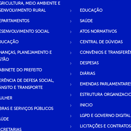
GRICULTURA, MEIO AMBIENTE E
SENVOLVIMENTO RURAL
EDUCAÇÃO
EPARTAMENTOS
SAÚDE
ESENVOLVIMENTO SOCIAL
ATOS NORMATIVOS
DUCAÇÃO
CENTRAL DE DÚVIDAS
INANÇAS, PLANEJAMENTO E
CONVÊNIOS E TRANSFERÊ
STÃO
DESPESAS
ABINETE DO PREFEITO
DIÁRIAS
ERÊNCIA DE DEFESA SOCIAL,
EMENDAS PARLAMENTARE
ÂNSITO E TRANSPORTE
ESTRUTURA ORGANIZACI
ULHER
INICIO
BRAS E SERVIÇOS PÚBLICOS
LGPD E GOVERNO DIGITAL
AÚDE
LICITAÇÕES E CONTRATOS
ECRETARIAS