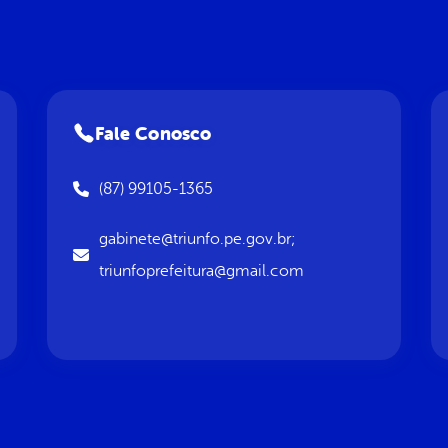
Fale Conosco
(87) 99105-1365
gabinete@triunfo.pe.gov.br;
triunfoprefeitura@gmail.com