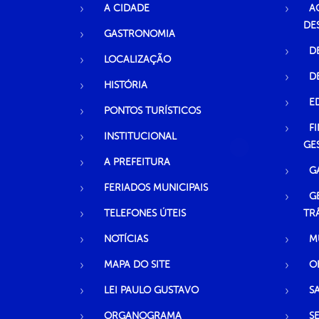
A CIDADE
A
DE
GASTRONOMIA
D
LOCALIZAÇÃO
D
HISTÓRIA
E
PONTOS TURÍSTICOS
F
INSTITUCIONAL
GE
A PREFEITURA
G
FERIADOS MUNICIPAIS
G
TELEFONES ÚTEIS
TR
NOTÍCIAS
M
MAPA DO SITE
O
LEI PAULO GUSTAVO
S
ORGANOGRAMA
S