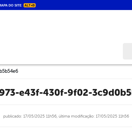
APA DO SITE
ALT+B
Bus
0b5b54e6
b973-e43f-430f-9f02-3c9d0b
publicado: 17/05/2025 11h56,
última modificação: 17/05/2025 11h56