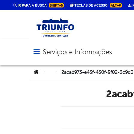
IR PARA A BUSCA
SHIFT+5
TECLAS DE ACESSO
ALT+P
M
Serviços e Informações
Abrir menu principal de navegação
Você está aqui:
>
>
2acab973-e43f-430f-9f02-3c9d
2aca