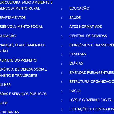
GRICULTURA, MEIO AMBIENTE E
SENVOLVIMENTO RURAL
EDUCAÇÃO
EPARTAMENTOS
SAÚDE
ESENVOLVIMENTO SOCIAL
ATOS NORMATIVOS
DUCAÇÃO
CENTRAL DE DÚVIDAS
INANÇAS, PLANEJAMENTO E
CONVÊNIOS E TRANSFERÊ
STÃO
DESPESAS
ABINETE DO PREFEITO
DIÁRIAS
ERÊNCIA DE DEFESA SOCIAL,
EMENDAS PARLAMENTARE
ÂNSITO E TRANSPORTE
ESTRUTURA ORGANIZACI
ULHER
INICIO
BRAS E SERVIÇOS PÚBLICOS
LGPD E GOVERNO DIGITAL
AÚDE
LICITAÇÕES E CONTRATOS
ECRETARIAS