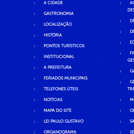
A CIDADE
A
DE
GASTRONOMIA
D
LOCALIZAÇÃO
D
HISTÓRIA
E
PONTOS TURÍSTICOS
F
INSTITUCIONAL
GE
A PREFEITURA
G
FERIADOS MUNICIPAIS
G
TELEFONES ÚTEIS
TR
NOTÍCIAS
M
MAPA DO SITE
O
LEI PAULO GUSTAVO
S
ORGANOGRAMA
S