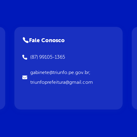
Fale Conosco
(87) 99105-1365
gabinete@triunfo.pe.gov.br;
triunfoprefeitura@gmail.com