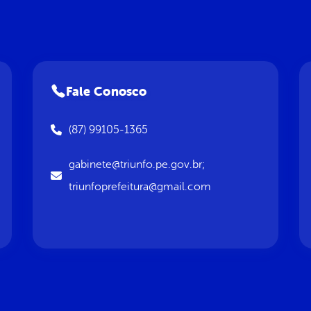
Fale Conosco
(87) 99105-1365
gabinete@triunfo.pe.gov.br;
triunfoprefeitura@gmail.com