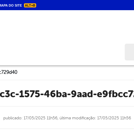
APA DO SITE
ALT+B
Bus
c729d40
6c3c-1575-46ba-9aad-e9fbcc
publicado: 17/05/2025 11h56,
última modificação: 17/05/2025 11h56