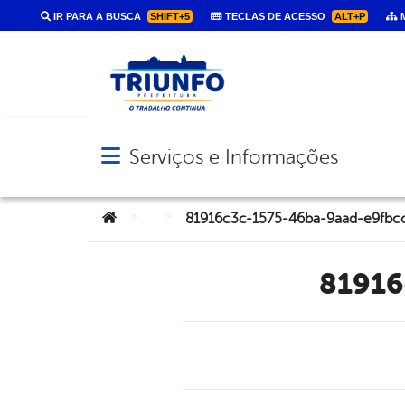
IR PARA A BUSCA
SHIFT+5
TECLAS DE ACESSO
ALT+P
M
Serviços e Informações
Abrir menu principal de navegação
Você está aqui:
>
>
81916c3c-1575-46ba-9aad-e9fbc
8191