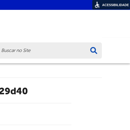
ACESSIBILIDADE
ca
729d40