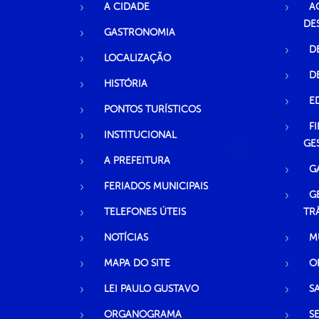
A CIDADE
A
DE
GASTRONOMIA
D
LOCALIZAÇÃO
D
HISTÓRIA
E
PONTOS TURÍSTICOS
F
INSTITUCIONAL
GE
A PREFEITURA
G
FERIADOS MUNICIPAIS
G
TELEFONES ÚTEIS
TR
NOTÍCIAS
M
MAPA DO SITE
O
LEI PAULO GUSTAVO
S
ORGANOGRAMA
S