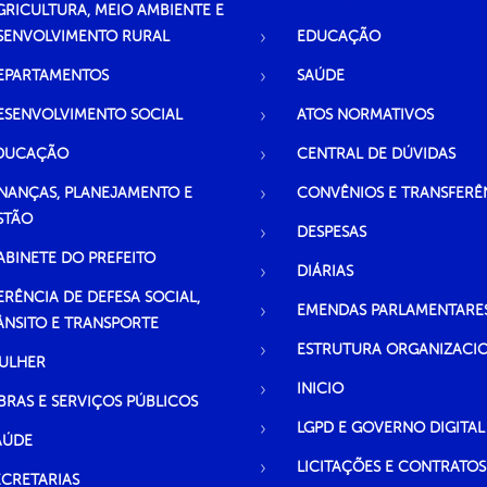
GRICULTURA, MEIO AMBIENTE E
SENVOLVIMENTO RURAL
EDUCAÇÃO
EPARTAMENTOS
SAÚDE
ESENVOLVIMENTO SOCIAL
ATOS NORMATIVOS
DUCAÇÃO
CENTRAL DE DÚVIDAS
INANÇAS, PLANEJAMENTO E
CONVÊNIOS E TRANSFERÊ
STÃO
DESPESAS
ABINETE DO PREFEITO
DIÁRIAS
ERÊNCIA DE DEFESA SOCIAL,
EMENDAS PARLAMENTARE
ÂNSITO E TRANSPORTE
ESTRUTURA ORGANIZACI
ULHER
INICIO
BRAS E SERVIÇOS PÚBLICOS
LGPD E GOVERNO DIGITAL
AÚDE
LICITAÇÕES E CONTRATOS
ECRETARIAS