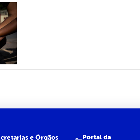
Portal da
cretarias e Órgãos