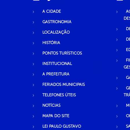
A CIDADE
A
DE
GASTRONOMIA
D
LOCALIZAÇÃO
D
HISTÓRIA
E
PONTOS TURÍSTICOS
F
INSTITUCIONAL
GE
A PREFEITURA
G
FERIADOS MUNICIPAIS
G
TELEFONES ÚTEIS
TR
NOTÍCIAS
M
MAPA DO SITE
O
LEI PAULO GUSTAVO
S