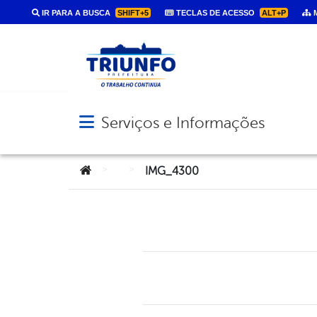
IR PARA A BUSCA
SHIFT+5
TECLAS DE ACESSO
ALT+P
M
Serviços e Informações
Abrir menu principal de navegação
Você está aqui:
>
>
IMG_4300