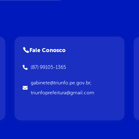
Fale Conosco
(87) 99105-1365
gabinete@triunfo.pe.gov.br;
triunfoprefeitura@gmail.com