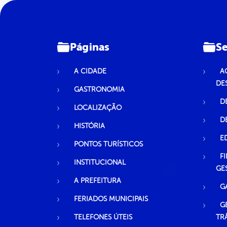
Páginas
Se
A CIDADE
A
DE
GASTRONOMIA
D
LOCALIZAÇÃO
D
HISTÓRIA
E
PONTOS TURÍSTICOS
F
INSTITUCIONAL
GE
A PREFEITURA
G
FERIADOS MUNICIPAIS
G
TELEFONES ÚTEIS
TR