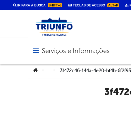
IR PARA A BUSCA
SHIFT+5
TECLAS DE ACESSO
ALT+P
M
Serviços e Informações
Abrir menu principal de navegação
Você está aqui:
>
>
3f472c46-144a-4e20-bf4b-6f2f9
3f47