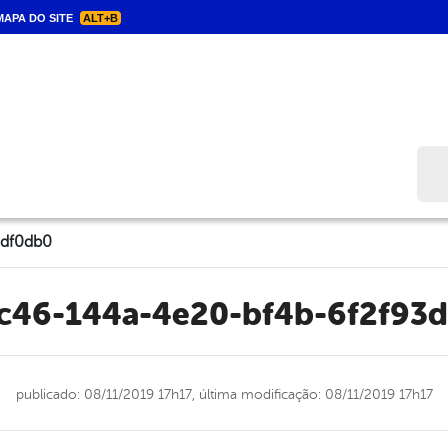
APA DO SITE
ALT+B
Bus
3df0db0
2c46-144a-4e20-bf4b-6f2f93
publicado: 08/11/2019 17h17,
última modificação: 08/11/2019 17h17