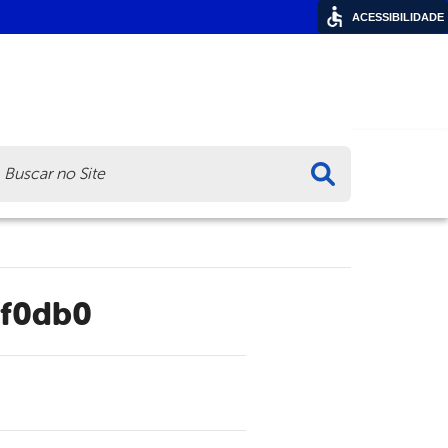
ACESSIBILIDADE
ca
df0db0