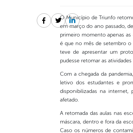
O Município de Triunfo retomo
Facebook
Twitter
Linkedin
em março do ano passado, dev
primeiro momento apenas as es
é que no mês de setembro o e
teve de apresentar um proto
pudesse retomar as atividades 
Com a chegada da pandemia, 
letivo dos estudantes e pro
disponibilizadas na interne
afetado.
A retomada das aulas nas esc
máscara, dentro e fora da esc
Caso os números de contamina