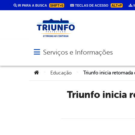
IR PARA A BUSCA
SHIFT+5
TECLAS DE ACESSO
ALT+P
M
Serviços e Informações
Abrir menu principal de navegação
Você está aqui:
>
>
Educação
Triunfo inicia retomada de aulas presenciais nesta segunda,