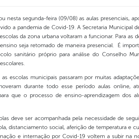
u nesta segunda-feira (09/08) as aulas presenciais, apó
ido a pandemia de Covid-19. A Secretaria Municipal 
colas da zona urbana voltaram a funcionar. Para as de
nsino seja retomado de maneira presencial. É importa
colo sanitário próprio para análise do Conselho Mu
escolares.
as escolas municipais passaram por muitas adaptaçõe
moveram durante todo esse período aulas online, atr
t, para que o processo de ensino-aprendizagem dos a
olas deve ser acompanhada pela necessidade de segu
ola, distanciamento social, aferição de temperatura e 
ção e internação por Covid-19 voltem a subir na no