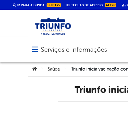
IR PARA A BUSCA
SHIFT+5
TECLAS DE ACESSO
ALT+P
M
Serviços e Informações
Abrir menu principal de navegação
Você está aqui:
>
>
Saúde
Triunfo ini