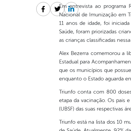
Em entrevista ao programa R
Facebook
Twitter
Linkedin
Nacional de Imunização em Tri
11 anos de idade, foi iniciad
Saúde, foram priorizadas cria
as crianças classificadas nessa 
Alex Bezerra comemorou a l
Estadual para Acompanhamento 
que os municípios que possuem
enquanto o Estado aguarda en
Triunfo conta com 800 doses
etapa da vacinação. Os pais e
(UBSF) das suas respectivas á
Triunfo está na lista dos 10 
de Saúde. Atualmente, 92% da 