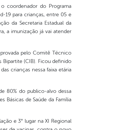
), o coordenador do Programa
d-19 para crianças, entre 05 e
ação da Secretaria Estadual da
a, a imunização já vai atender
provada pelo Comitê Técnico
ipartite (CIB). Ficou definido
as crianças nessa faixa etária
de 80% do publico-alvo dessa
es Básicas de Saúde da Família
ação e 3° lugar na XI Regional
oses de vacinas, contra o novo