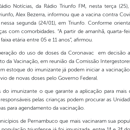
ádio Notícias, da Rádio Triunfo FM, nesta terça (25
unfo, Alex Bezerra, informou que a vacina contra Covi
a nessa segunda (24/01), em Triunfo. Conforme orient
nças com comorbidades. “A partir de amanhã, quarta-feir
faixa etária entre 05 e 11 anos”, afirmou.
iberação do uso de doses da Coronavac em decisão a
da Vacinação, em reunião da Comissão Intergestores B
 estoque do imunizante já podem iniciar a vacinação d
vio de novas doses pelo Governo Federal.
 do imunizante o que garante a aplicação para mais 
 responsáveis pelas crianças podem procurar as Unidad
reas para agendamento da vacinação.
municípios de Pernambuco que mais vacinaram sua popul
população triunfense já foi imunizada, entre 1ª e 2ª d