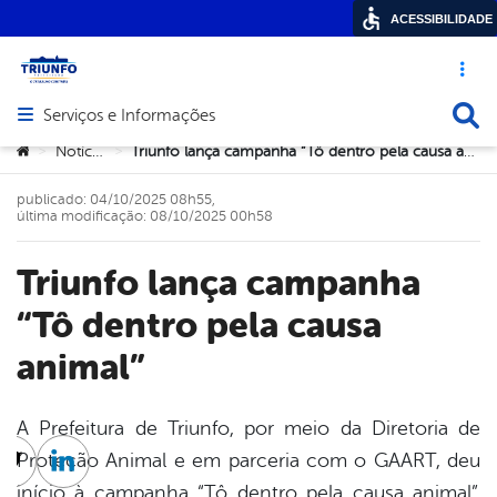
ACESSIBILIDADE
Acesso ráp
Busca
Serviços e Informações
Abrir menu principal de navegação
Você está aqui:
Notícias
Triunfo lança campanha “Tô dentro pela causa animal”
>
>
publicado: 04/10/2025 08h55,
última modificação: 08/10/2025 00h58
Triunfo lança campanha
“Tô dentro pela causa
animal”
A Prefeitura de Triunfo, por meio da Diretoria de
Proteção Animal e em parceria com o GAART, deu
cebook
Twitter
Linkedin
início à campanha “Tô dentro pela causa animal”,