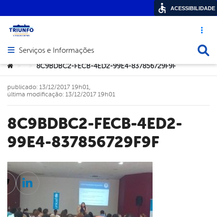
ACESSIBILIDADE
Acesso ráp
Busca
Serviços e Informações
Abrir menu principal de navegação
Você está aqui:
8C9BDBC2-FECB-4ED2-99E4-837856729F9F
>
>
publicado: 13/12/2017 19h01,
última modificação: 13/12/2017 19h01
8C9BDBC2-FECB-4ED2-
99E4-837856729F9F
cebook
Twitter
Linkedin