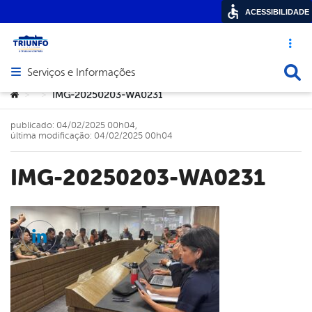
ACESSIBILIDADE
Acesso ráp
Busca
Serviços e Informações
Abrir menu principal de navegação
Você está aqui:
IMG-20250203-WA0231
>
>
publicado: 04/02/2025 00h04,
última modificação: 04/02/2025 00h04
IMG-20250203-WA0231
cebook
Twitter
Linkedin