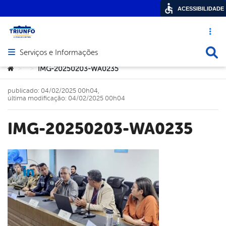
ACESSIBILIDADE
Acesso ráp
Busca
Serviços e Informações
Abrir menu principal de navegação
Você está aqui:
IMG-20250203-WA0235
>
>
publicado: 04/02/2025 00h04,
última modificação: 04/02/2025 00h04
IMG-20250203-WA0235
cebook
Twitter
Linkedin