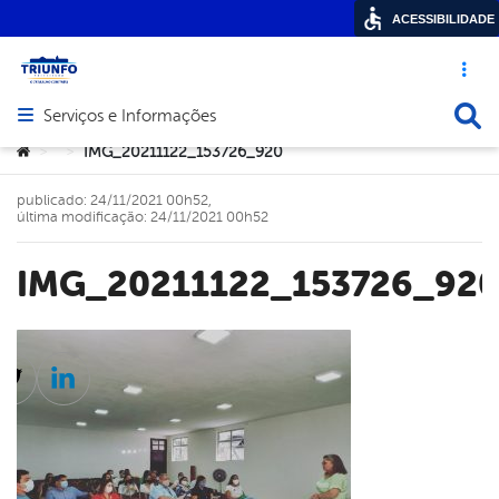
ACESSIBILIDADE
Acesso ráp
Busca
Serviços e Informações
Abrir menu principal de navegação
Você está aqui:
IMG_20211122_153726_920
>
>
publicado: 24/11/2021 00h52,
última modificação: 24/11/2021 00h52
IMG_20211122_153726_92
cebook
Twitter
Linkedin