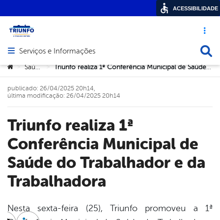
ACESSIBILIDADE
Acesso ráp
Busca
Serviços e Informações
Abrir menu principal de navegação
Você está aqui:
Saúde
Triunfo realiza 1ª Conferência Municipal de Saúde do Trabalhador e da Trabalhadora
>
>
publicado: 26/04/2025 20h14,
última modificação: 26/04/2025 20h14
Triunfo realiza 1ª
Conferência Municipal de
Saúde do Trabalhador e da
Trabalhadora
Nesta sexta-feira (25), Triunfo promoveu a 1ª