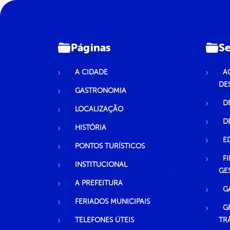
Páginas
Se
A CIDADE
A
DE
GASTRONOMIA
D
LOCALIZAÇÃO
D
HISTÓRIA
E
PONTOS TURÍSTICOS
F
INSTITUCIONAL
GE
A PREFEITURA
G
FERIADOS MUNICIPAIS
G
TELEFONES ÚTEIS
TR