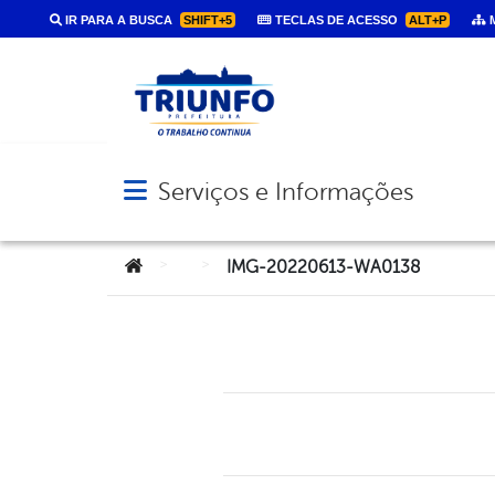
IR PARA A BUSCA
SHIFT+5
TECLAS DE ACESSO
ALT+P
M
Serviços e Informações
Abrir menu principal de navegação
Você está aqui:
>
>
IMG-20220613-WA0138