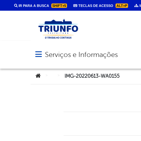
IR PARA A BUSCA
SHIFT+5
TECLAS DE ACESSO
ALT+P
M
Serviços e Informações
Abrir menu principal de navegação
Você está aqui:
>
>
IMG-20220613-WA0155