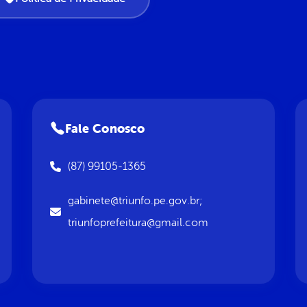
Fale Conosco
(87) 99105-1365
gabinete@triunfo.pe.gov.br;
triunfoprefeitura@gmail.com