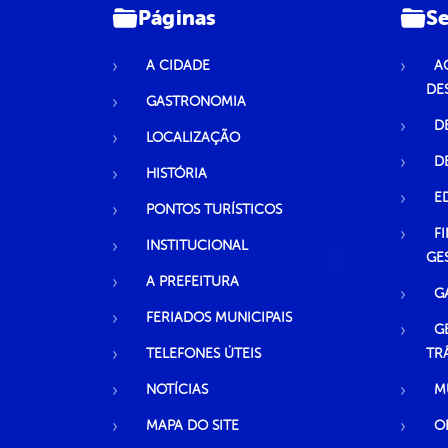
Páginas
Se
A CIDADE
A
DE
GASTRONOMIA
D
LOCALIZAÇÃO
D
HISTÓRIA
E
PONTOS TURÍSTICOS
F
INSTITUCIONAL
GE
A PREFEITURA
G
FERIADOS MUNICIPAIS
G
TELEFONES ÚTEIS
TR
NOTÍCIAS
M
MAPA DO SITE
O