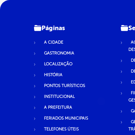
Páginas
Se
A CIDADE
A
DE
GASTRONOMIA
D
LOCALIZAÇÃO
D
HISTÓRIA
E
PONTOS TURÍSTICOS
F
INSTITUCIONAL
GE
A PREFEITURA
G
FERIADOS MUNICIPAIS
G
TELEFONES ÚTEIS
TR