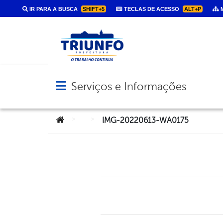
IR PARA A BUSCA
SHIFT+5
TECLAS DE ACESSO
ALT+P
M
Serviços e Informações
Abrir menu principal de navegação
Você está aqui:
>
>
IMG-20220613-WA0175