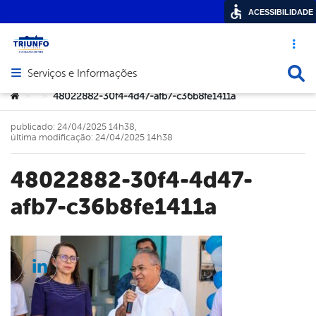
ACESSIBILIDADE
Acesso ráp
Busca
Serviços e Informações
Abrir menu principal de navegação
Você está aqui:
48022882-30f4-4d47-afb7-c36b8fe1411a
>
>
publicado: 24/04/2025 14h38,
última modificação: 24/04/2025 14h38
48022882-30f4-4d47-
afb7-c36b8fe1411a
cebook
Twitter
Linkedin