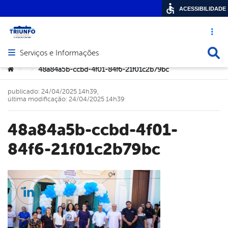
ACESSIBILIDADE
Acesso ráp
Busca
Serviços e Informações
Abrir menu principal de navegação
Você está aqui:
48a84a5b-ccbd-4f01-84f6-21f01c2b79bc
>
>
publicado: 24/04/2025 14h39,
última modificação: 24/04/2025 14h39
48a84a5b-ccbd-4f01-
84f6-21f01c2b79bc
cebook
Twitter
Linkedin