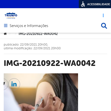
ACESSIBILIDADE
Acesso ráp
Busca
Serviços e Informações
Abrir menu principal de navegação
Você está aqui:
IMG-20210922-WA0042
>
>
publicado: 22/09/2021 20h00,
última modificação: 22/09/2021 20h00
IMG-20210922-WA0042
cebook
Twitter
Linkedin