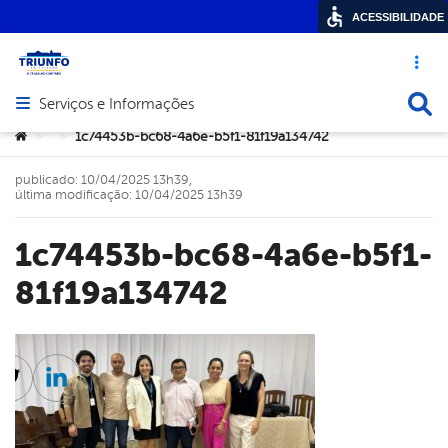
ACESSIBILIDADE
Acesso ráp
Busca
Serviços e Informações
Abrir menu principal de navegação
Você está aqui:
1c74453b-bc68-4a6e-b5f1-81f19a134742
>
>
publicado: 10/04/2025 13h39,
última modificação: 10/04/2025 13h39
1c74453b-bc68-4a6e-b5f1-
81f19a134742
cebook
Twitter
Linkedin