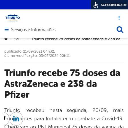
ACESSIBILIDADE
Acesso ráp
Busca
Serviços e Informações
Abrir menu principal de navegação
Você está aqui:
Saúde
Triunfo recebe 75 doses da AstraZeneca e 238 da Pfizer
>
>
publicado: 21/09/2021 04h32,
última modificação: 03/07/2024 00h11
Triunfo recebe 75 doses da
AstraZeneca e 238 da
Pfizer
Triunfo recebeu nesta segunda, 20/09, mais
imunizantes para fortalecer o combate à Covid-19.
cebook
Twitter
Linkedin
Chegaram ao PNI Municipal 75 doses da vacina da