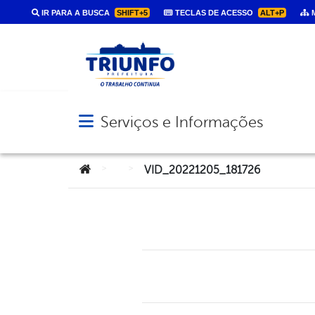
IR PARA A BUSCA
SHIFT+5
TECLAS DE ACESSO
ALT+P
M
Serviços e Informações
Abrir menu principal de navegação
Você está aqui:
>
>
VID_20221205_181726