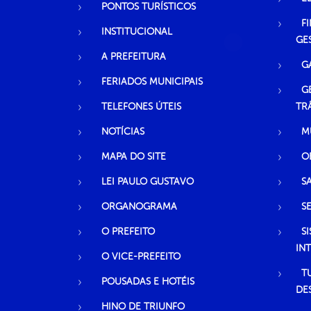
PONTOS TURÍSTICOS
F
INSTITUCIONAL
GE
A PREFEITURA
G
FERIADOS MUNICIPAIS
G
TELEFONES ÚTEIS
TR
NOTÍCIAS
M
MAPA DO SITE
O
LEI PAULO GUSTAVO
S
ORGANOGRAMA
S
O PREFEITO
S
IN
O VICE-PREFEITO
T
POUSADAS E HOTÉIS
DE
HINO DE TRIUNFO