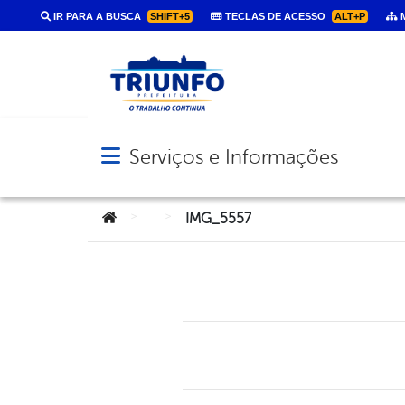
IR PARA A BUSCA
SHIFT+5
TECLAS DE ACESSO
ALT+P
M
Serviços e Informações
Abrir menu principal de navegação
Você está aqui:
>
>
IMG_5557