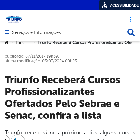
ACESSIBILIDADE
Acesso ráp
Busca
Serviços e Informações
Abrir menu principal de navegação
Você está aqui:
Turismo
Triunfo Receberá Cursos Profissionalizantes Ofertados Pelo Sebrae e Senac, confira a lista
>
>
publicado: 07/11/2017 19h39,
última modificação: 03/07/2024 00h23
Triunfo Receberá Cursos
Profissionalizantes
Ofertados Pelo Sebrae e
Senac, confira a lista
Triunfo receberá nos próximos dias alguns cursos