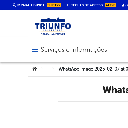
IR PARA A BUSCA
SHIFT+5
TECLAS DE ACESSO
ALT+P
M
Serviços e Informações
Abrir menu principal de navegação
Você está aqui:
>
>
WhatsApp Image 2025-02-07 at 0
Wha