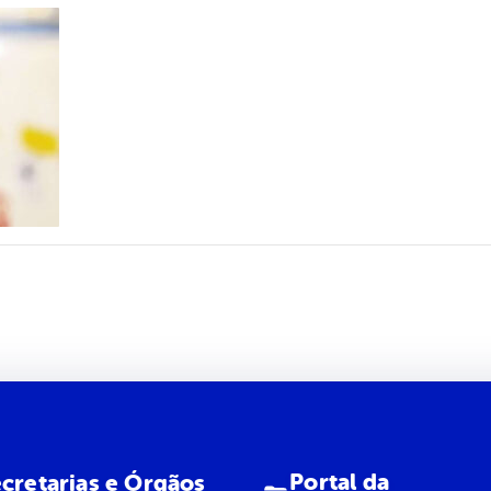
Portal da
cretarias e Órgãos