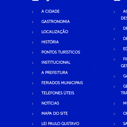
A CIDADE
A
DE
GASTRONOMIA
D
LOCALIZAÇÃO
D
HISTÓRIA
E
PONTOS TURÍSTICOS
F
INSTITUCIONAL
GE
A PREFEITURA
G
FERIADOS MUNICIPAIS
G
TELEFONES ÚTEIS
TR
NOTÍCIAS
M
MAPA DO SITE
O
LEI PAULO GUSTAVO
S