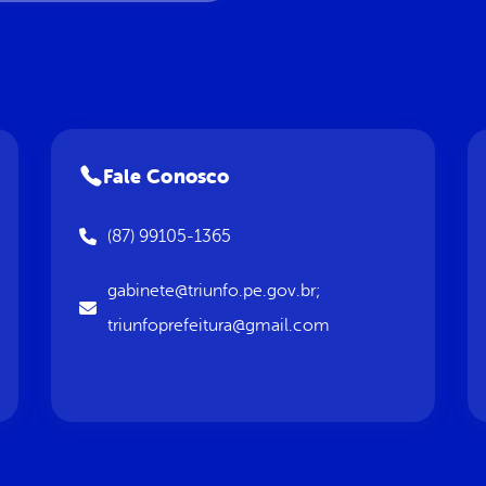
Fale Conosco
(87) 99105-1365
gabinete@triunfo.pe.gov.br;
triunfoprefeitura@gmail.com