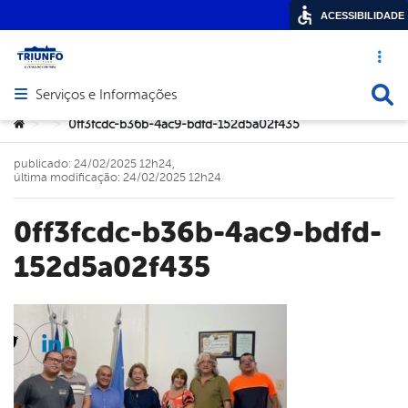
ACESSIBILIDADE
Acesso ráp
Busca
Serviços e Informações
Abrir menu principal de navegação
Você está aqui:
0ff3fcdc-b36b-4ac9-bdfd-152d5a02f435
>
>
publicado: 24/02/2025 12h24,
última modificação: 24/02/2025 12h24
0ff3fcdc-b36b-4ac9-bdfd-
152d5a02f435
cebook
Twitter
Linkedin