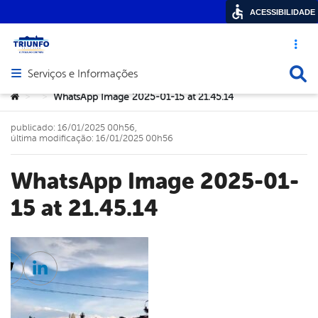
ACESSIBILIDADE
Acesso ráp
Busca
Serviços e Informações
Abrir menu principal de navegação
Você está aqui:
WhatsApp Image 2025-01-15 at 21.45.14
>
>
publicado: 16/01/2025 00h56,
última modificação: 16/01/2025 00h56
WhatsApp Image 2025-01-
15 at 21.45.14
cebook
Twitter
Linkedin