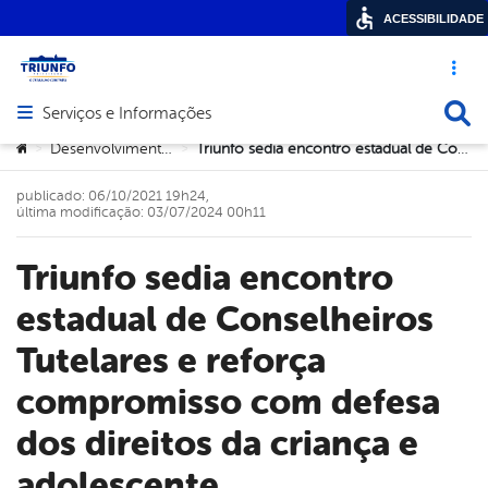
ACESSIBILIDADE
Acesso ráp
Busca
Serviços e Informações
Abrir menu principal de navegação
Você está aqui:
Desenvolvimento Social
Triunfo sedia encontro estadual de Conselheiros Tutelares e reforça compromisso com defesa dos direitos da criança e adolescente
>
>
publicado: 06/10/2021 19h24,
última modificação: 03/07/2024 00h11
Triunfo sedia encontro
estadual de Conselheiros
Tutelares e reforça
compromisso com defesa
dos direitos da criança e
adolescente