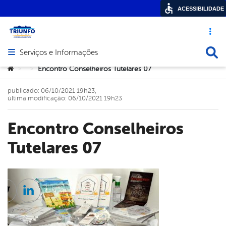
ACESSIBILIDADE
Acesso ráp
Busca
Serviços e Informações
Abrir menu principal de navegação
Você está aqui:
Encontro Conselheiros Tutelares 07
>
>
publicado: 06/10/2021 19h23,
última modificação: 06/10/2021 19h23
Encontro Conselheiros
Tutelares 07
cebook
Twitter
Linkedin