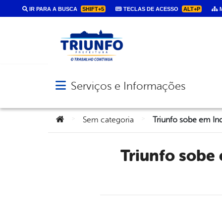
IR PARA A BUSCA
SHIFT+5
TECLAS DE ACESSO
ALT+P
M
Serviços e Informações
Abrir menu principal de navegação
Você está aqui:
>
>
Sem categoria
Triunfo sobe em Indicador de Situação Previdenciária do