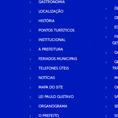
GASTRONOMIA
D
LOCALIZAÇÃO
D
HISTÓRIA
E
PONTOS TURÍSTICOS
F
INSTITUCIONAL
GE
A PREFEITURA
G
FERIADOS MUNICIPAIS
G
TELEFONES ÚTEIS
TR
NOTÍCIAS
M
MAPA DO SITE
O
LEI PAULO GUSTAVO
S
ORGANOGRAMA
S
O PREFEITO
S