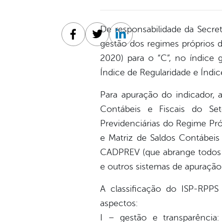
De responsabilidade da Secret
Facebook
Twitter
Linkedin
gestão dos regimes próprios d
2020) para o “C”, no índice 
Índice de Regularidade e Índi
Para apuração do indicador, 
Contábeis e Fiscais do Se
Previdenciárias do Regime Pr
e Matriz de Saldos Contábeis
CADPREV (que abrange todos os
e outros sistemas de apuração
A classificação do ISP-RPPS
aspectos:
I – gestão e transparência