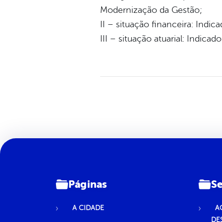
Modernização da Gestão;
II – situação financeira: Indi
III – situação atuarial: Indic
Páginas
Se
A CIDADE
A
DE