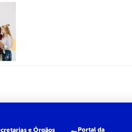
Portal da
cretarias e Órgãos