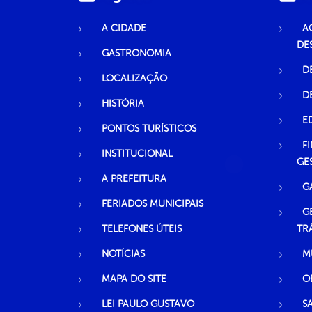
A CIDADE
A
DE
GASTRONOMIA
D
LOCALIZAÇÃO
D
HISTÓRIA
E
PONTOS TURÍSTICOS
F
INSTITUCIONAL
GE
A PREFEITURA
G
FERIADOS MUNICIPAIS
G
TELEFONES ÚTEIS
TR
NOTÍCIAS
M
MAPA DO SITE
O
LEI PAULO GUSTAVO
S