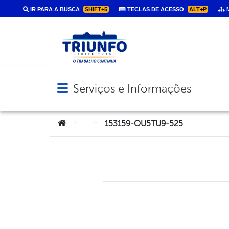
IR PARA A BUSCA
SHIFT+5
TECLAS DE ACESSO
ALT+P
M
Serviços e Informações
Abrir menu principal de navegação
Você está aqui:
>
>
153159-OU5TU9-525