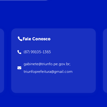
Fale Conosco
(87) 99105-1365
gabinete@triunfo.pe.gov.br;
triunfoprefeitura@gmail.com