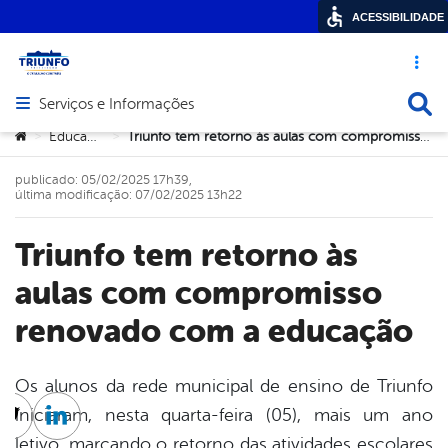
ACESSIBILIDADE
Acesso ráp
Busca
Serviços e Informações
Abrir menu principal de navegação
Você está aqui:
Educação
Triunfo tem retorno às aulas com compromisso renovado com a educação
>
>
publicado: 05/02/2025 17h39,
última modificação: 07/02/2025 13h22
Triunfo tem retorno às
aulas com compromisso
renovado com a educação
Os alunos da rede municipal de ensino de Triunfo
iniciaram, nesta quarta-feira (05), mais um ano
cebook
Twitter
Linkedin
letivo, marcando o retorno das atividades escolares