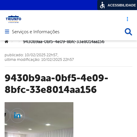
ACESSIBILIDADE
Acesso ráp
Busca
Serviços e Informações
Abrir menu principal de navegação
Você está aqui:
9430b9aa-0bf5-4e09-8bfc-33e8014aa156
>
>
publicado: 10/02/2025 22h57,
última modificação: 10/02/2025 22h57
9430b9aa-0bf5-4e09-
8bfc-33e8014aa156
cebook
Twitter
Linkedin