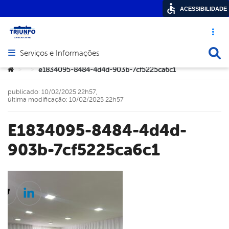
ACESSIBILIDADE
Acesso ráp
Busca
Serviços e Informações
Abrir menu principal de navegação
Você está aqui:
e1834095-8484-4d4d-903b-7cf5225ca6c1
>
>
publicado: 10/02/2025 22h57,
última modificação: 10/02/2025 22h57
e1834095-8484-4d4d-
903b-7cf5225ca6c1
cebook
Twitter
Linkedin