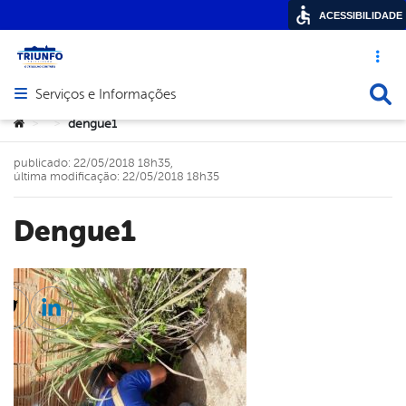
ACESSIBILIDADE
Acesso ráp
Busca
Serviços e Informações
Abrir menu principal de navegação
Você está aqui:
dengue1
>
>
publicado: 22/05/2018 18h35,
última modificação: 22/05/2018 18h35
dengue1
cebook
Twitter
Linkedin