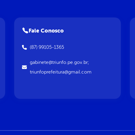
Fale Conosco
(87) 99105-1365
gabinete@triunfo.pe.gov.br;
triunfoprefeitura@gmail.com