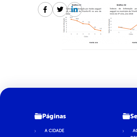
Facebook
Twitter
Linkedin
Páginas
Se
A CIDADE
A