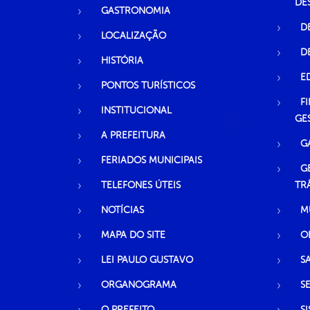
DE
GASTRONOMIA
D
LOCALIZAÇÃO
D
HISTÓRIA
E
PONTOS TURÍSTICOS
F
INSTITUCIONAL
GE
A PREFEITURA
G
FERIADOS MUNICIPAIS
G
TELEFONES ÚTEIS
TR
NOTÍCIAS
M
MAPA DO SITE
O
LEI PAULO GUSTAVO
S
ORGANOGRAMA
S
O PREFEITO
S