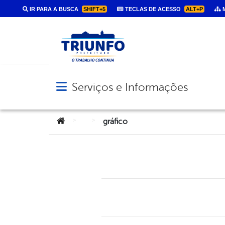
IR PARA A BUSCA
SHIFT+5
TECLAS DE ACESSO
ALT+P
M
Serviços e Informações
Abrir menu principal de navegação
Você está aqui:
>
>
gráfico