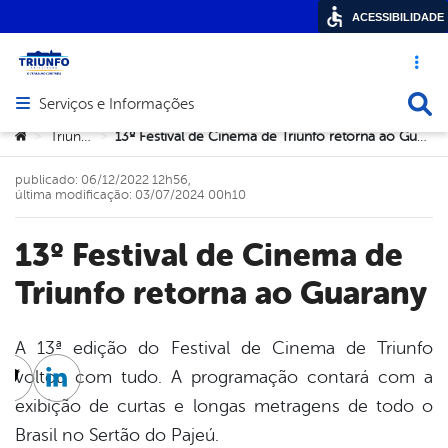
ACESSIBILIDADE
Acesso ráp
Busca
Serviços e Informações
Abrir menu principal de navegação
Você está aqui:
Triunfo
13º Festival de Cinema de Triunfo retorna ao Guarany
>
>
publicado: 06/12/2022 12h56,
última modificação: 03/07/2024 00h10
13º Festival de Cinema de
Triunfo retorna ao Guarany
A 13ª edição do Festival de Cinema de Triunfo
voltou com tudo. A programação contará com a
cebook
Twitter
Linkedin
exibição de curtas e longas metragens de todo o
Brasil no Sertão do Pajeú.