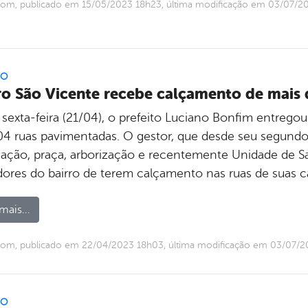
com, publicado em 15/05/2023 18h23, última modificação em 03/07/
FO
ro São Vicente recebe calçamento de mais 
 sexta-feira (21/04), o prefeito Luciano Bonfim entrego
04 ruas pavimentadas. O gestor, que desde seu segun
nação, praça, arborização e recentemente Unidade de Sa
ores do bairro de terem calçamento nas ruas de suas ca
mais...
com, publicado em 22/04/2023 18h03, última modificação em 03/07/
FO