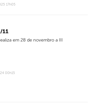
025 17h05
8/11
realiza em 28 de novembro a III
024 00h15