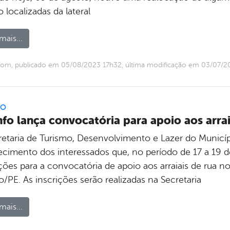
o localizadas da lateral
mais...
com, publicado em 05/08/2023 17h32, última modificação em 03/07/
FO
nfo lança convocatória para apoio aos arra
retaria de Turismo, Desenvolvimento e Lazer do Municípi
cimento dos interessados que, no período de 17 a 19 de
ções para a convocatória de apoio aos arraiais de rua n
o/PE. As inscrições serão realizadas na Secretaria
mais...