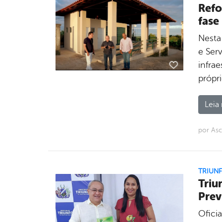
Refo
fase
Nesta
e Ser
infra
própr
Leia 
por As
TRIUN
Triu
Prev
Ofici