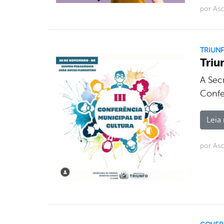
por As
TRIUN
Triu
A Sec
Confe
Leia 
por As