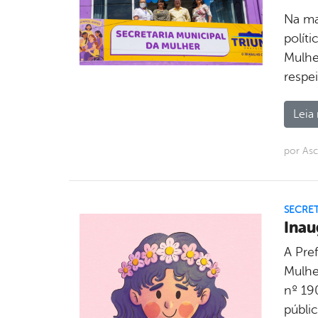
Na ma
políti
Mulhe
respe
Leia 
por Asc
SECRE
Inau
A Pre
Mulher
nº 19
públic