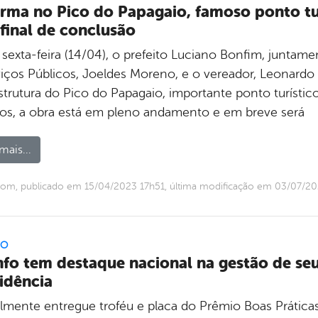
rma no Pico do Papagaio, famoso ponto turí
 final de conclusão
 sexta-feira (14/04), o prefeito Luciano Bonfim, juntam
viços Públicos, Joeldes Moreno, e o vereador, Leonardo d
estrutura do Pico do Papagaio, importante ponto turíst
ios, a obra está em pleno andamento e em breve será
mais...
com, publicado em 15/04/2023 17h51, última modificação em 03/07/2
FO
nfo tem destaque nacional na gestão de seu
idência
almente entregue troféu e placa do Prêmio Boas Práti