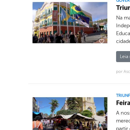
GOVE
Triu
Na ma
Indepe
Educaç
cidad
Leia 
por As
TRIUN
Feir
A nos
merec
parti