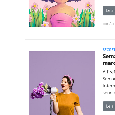
Leia 
por As
SECRE
Sema
marc
A Pref
Seman
Inter
série 
Leia 