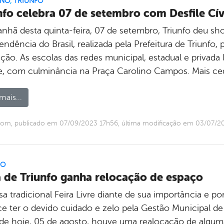
RNO
,
TRIUNFO
nfo celebra 07 de setembro com Desfile Cív
nhã desta quinta-feira, 07 de setembro, Triunfo deu 
ndência do Brasil, realizada pela Prefeitura de Triunfo,
ão. As escolas das redes municipal, estadual e privada 
e, com culminância na Praça Carolino Campos. Mais ce
mais...
com, publicado em 07/09/2023 17h56, última modificação em 03/07/2
FO
a de Triunfo ganha relocação de espaço
sa tradicional Feira Livre diante de sua importância e p
e ter o devido cuidado e zelo pela Gestão Municipal de 
r de hoje, 05 de agosto, houve uma realocação de algum