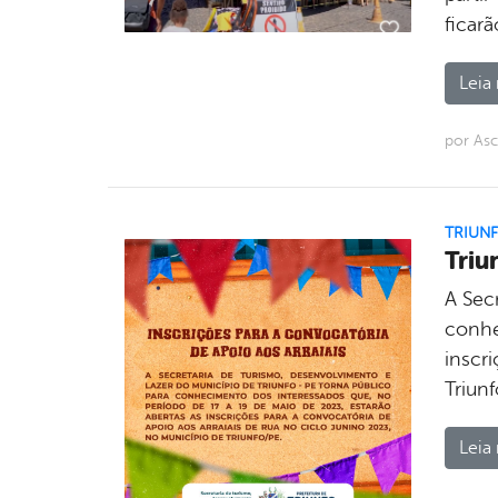
ficarã
Leia 
por As
TRIUN
Triu
A Sec
conhe
inscri
Triunf
Leia 