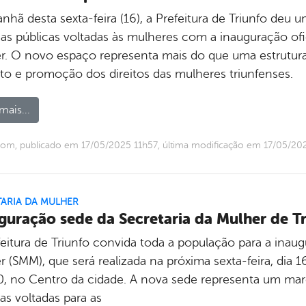
nhã desta sexta-feira (16), a Prefeitura de Triunfo deu
cas públicas voltadas às mulheres com a inauguração ofi
r. O novo espaço representa mais do que uma estrutura f
ito e promoção dos direitos das mulheres triunfenses.
mais...
om, publicado em 17/05/2025 11h57, última modificação em 17/05/20
TARIA DA MULHER
guração sede da Secretaria da Mulher de Tr
feitura de Triunfo convida toda a população para a inaug
 (SMM), que será realizada na próxima sexta-feira, dia 1
0, no Centro da cidade. A nova sede representa um marc
as voltadas para as