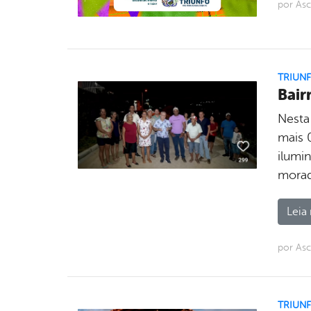
por As
TRIUN
Bair
Nesta
mais 
ilumi
morad
Leia 
por As
TRIUN