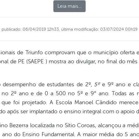
Leia mais…
publicado: 06/04/2019 12h33,
última modificação: 03/07/2024 00h19
onais de Triunfo comprovam que o município oferta e
nal de PE (SAEPE ) mostra ao divulgar, no final do mês 
o desempenho de estudantes de 2º
, 5º
e 9º ano e cla
0 no 2º ano e de 0 a 500 no 5º e 9° ano. Todas as n
que foi projetado. A Escola Manoel Cândido merece
o após ser implantado o ensino integral com o apoio d
igino Bezerra localizada no Sítio Coroas, alcançou a mé
 ano do Ensino Fundamental. A maior média do 5 ano