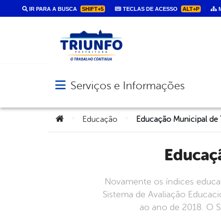
IR PARA A BUSCA
SHIFT+5
TECLAS DE ACESSO
ALT+P
M
Serviços e Informações
Abrir menu principal de navegação
Você está aqui:
>
>
Educação
Educação Municipal de 
Educaç
Novamente os índices educac
Sistema de Avaliação Educacio
ao ano de 2018. O S