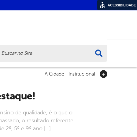
ACESSIBILIDADE
ca
A Cidade
Institucional
estaque!
sino de qualidade, é o que o
passado, o resultado referente
 2º, 5º e 9º ano […]