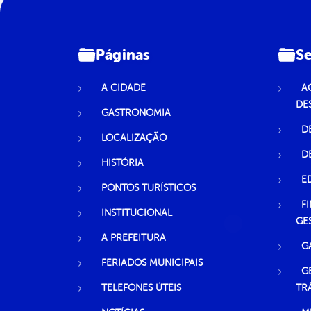
Páginas
Se
A CIDADE
A
DE
GASTRONOMIA
D
LOCALIZAÇÃO
D
HISTÓRIA
E
PONTOS TURÍSTICOS
F
INSTITUCIONAL
GE
A PREFEITURA
G
FERIADOS MUNICIPAIS
G
TELEFONES ÚTEIS
TR