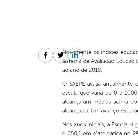
Novamente os índices educaci
Facebook
Twitter
Linkedin
Sistema de Avaliação Educacio
ao ano de 2018.
O SAEPE avalia anualmente 
escala que varia de 0 a 100
alcançaram médias acima do 
alcançado. Um avanço esperad
Nos anos iniciais, a Escola H
e 650,1 em Matemática no 2º