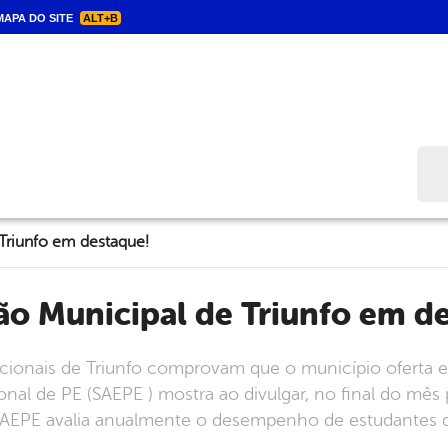
APA DO SITE
ALT+B
Bus
Triunfo em destaque!
ão Municipal de Triunfo em d
ionais de Triunfo comprovam que o município oferta en
nal de PE (SAEPE ) mostra ao divulgar, no final do mês 
AEPE avalia anualmente o desempenho de estudantes de