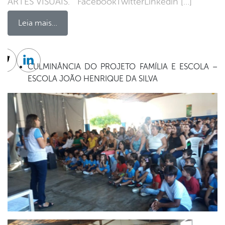
ARTES VISUAIS. FacebookTwitterLinkedin […]
Leia mais…
CULMINÂNCIA DO PROJETO FAMÍLIA E ESCOLA –
cebook
Twitter
Linkedin
ESCOLA JOÃO HENRIQUE DA SILVA