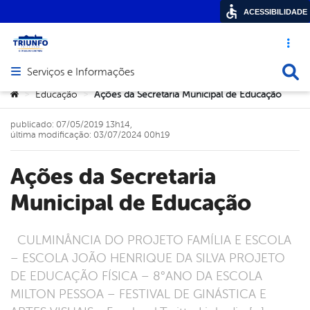
ACESSIBILIDADE
Acesso ráp
Busca
Serviços e Informações
Abrir menu principal de navegação
Você está aqui:
Educação
Ações da Secretaria Municipal de Educação
>
>
publicado: 07/05/2019 13h14,
última modificação: 03/07/2024 00h19
Ações da Secretaria
Municipal de Educação
CULMINÂNCIA DO PROJETO FAMÍLIA E ESCOLA
– ESCOLA JOÃO HENRIQUE DA SILVA PROJETO
DE EDUCAÇÃO FÍSICA – 8°ANO DA ESCOLA
MILTON PESSOA – FESTIVAL DE GINÁSTICA E