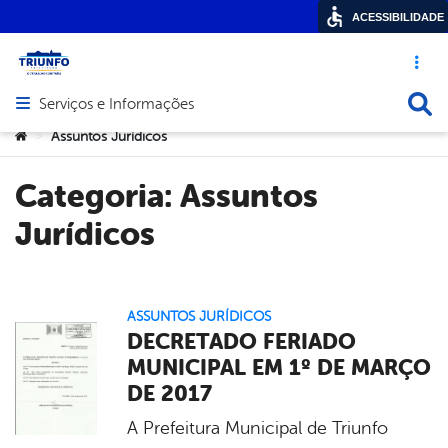
ACESSIBILIDADE
Acesso ráp
Busca
Serviços e Informações
Abrir menu principal de navegação
Você está aqui:
Assuntos Jurídicos
>
Categoria:
Assuntos
Jurídicos
ASSUNTOS JURÍDICOS
DECRETADO FERIADO
MUNICIPAL EM 1º DE MARÇO
DE 2017
A Prefeitura Municipal de Triunfo