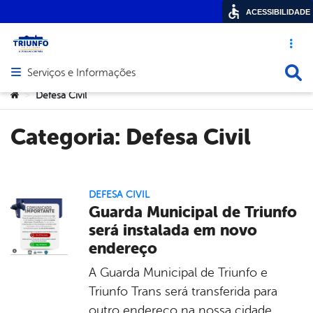
ACESSIBILIDADE
Acesso ráp
Busca
Serviços e Informações
Abrir menu principal de navegação
Você está aqui:
Defesa Civil
>
Categoria:
Defesa Civil
DEFESA CIVIL
Guarda Municipal de Triunfo
será instalada em novo
endereço
A Guarda Municipal de Triunfo e
Triunfo Trans será transferida para
outro endereço na nossa cidade.