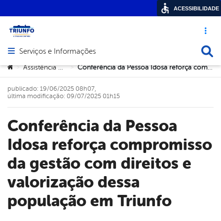
ACESSIBILIDADE
Acesso ráp
Busca
Serviços e Informações
Abrir menu principal de navegação
Você está aqui:
Assistência Social
Conferência da Pessoa Idosa reforça compromisso da gestão com direitos e valorização dessa população em Triunfo
>
>
publicado: 19/06/2025 08h07,
última modificação: 09/07/2025 01h15
Conferência da Pessoa
Idosa reforça compromisso
da gestão com direitos e
valorização dessa
população em Triunfo