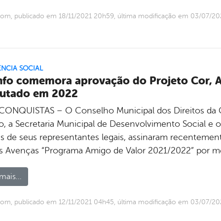
om, publicado em 18/11/2021 20h59, última modificação em 03/07/2
ÊNCIA SOCIAL
nfo comemora aprovação do Projeto Cor, Ar
utado em 2022
CONQUISTAS – O Conselho Municipal dos Direitos da C
fo, a Secretaria Municipal de Desenvolvimento Social 
és de seus representantes legais, assinaram recenteme
s Avenças “Programa Amigo de Valor 2021/2022” por me
mais...
om, publicado em 12/11/2021 04h45, última modificação em 03/07/2