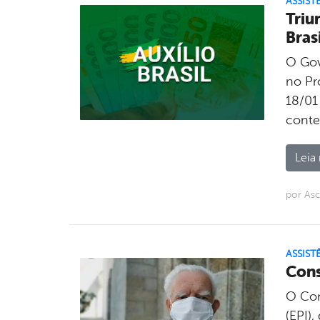
ASSIST
Triu
Bras
O Gov
no Pro
18/01
conte
Leia 
por As
ASSIST
Cons
O Con
(EPI)