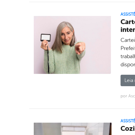
ASSIST
Cart
inte
Carte
Prefe
traba
dispo
Leia 
por As
ASSIST
Cozi