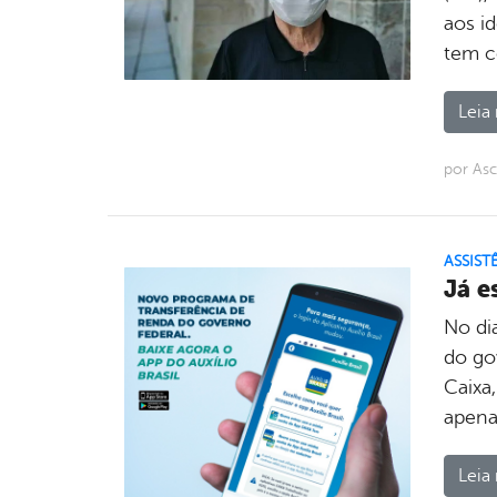
aos i
tem c
Leia 
por Asc
ASSIST
Já e
No di
do go
Caixa,
apenas
Leia 