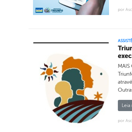
por Asc
ASSIST
Triu
exec
MAIS 
Triun
atrav
Outra
Leia 
por Asc