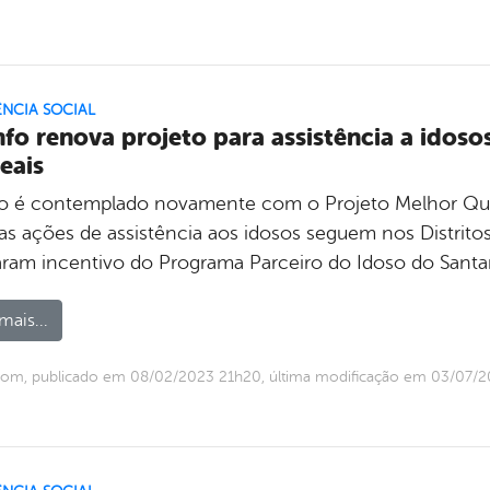
ÊNCIA SOCIAL
nfo renova projeto para assistência a idoso
reais
fo é contemplado novamente com o Projeto Melhor Qual
as ações de assistência aos idosos seguem nos Distrito
ram incentivo do Programa Parceiro do Idoso do Santand
mais...
com, publicado em 08/02/2023 21h20, última modificação em 03/07/