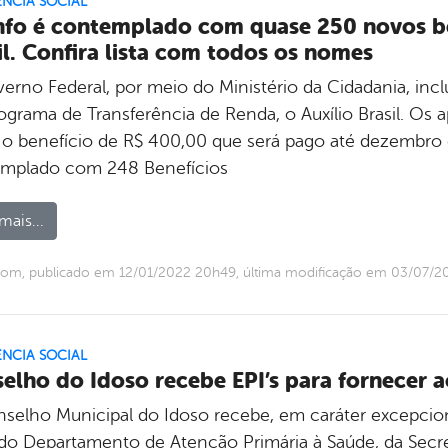
ÊNCIA SOCIAL
nfo é contemplado com quase 250 novos ben
il. Confira lista com todos os nomes
erno Federal, por meio do Ministério da Cidadania, incl
grama de Transferência de Renda, o Auxílio Brasil. Os ap
 o benefício de R$ 400,00 que será pago até dezembro d
mplado com 248 Benefícios
mais...
com, publicado em 12/01/2022 20h49, última modificação em 03/07/
ÊNCIA SOCIAL
elho do Idoso recebe EPI’s para fornecer a
selho Municipal do Idoso recebe, em caráter excepcion
, do Departamento de Atenção Primária à Saúde, da Secre