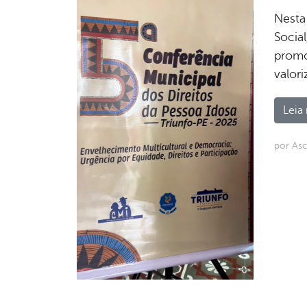
Nesta 
Socia
promo
valor
Leia 
por As