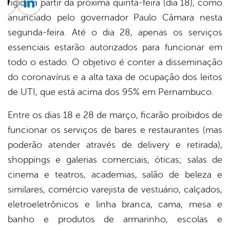
rígida a partir da próxima quinta-feira (dia 18), como
cebook
Twitter
Linkedin
anunciado pelo governador Paulo Câmara nesta
segunda-feira. Até o dia 28, apenas os serviços
essenciais estarão autorizados para funcionar em
todo o estado. O objetivo é conter a disseminação
do coronavírus e a alta taxa de ocupação dos leitos
de UTI, que está acima dos 95% em Pernambuco.
Entre os dias 18 e 28 de março, ficarão proibidos de
funcionar os serviços de bares e restaurantes (mas
poderão atender através de delivery e retirada),
shoppings e galerias comerciais, óticas; salas de
cinema e teatros, academias, salão de beleza e
similares, comércio varejista de vestuário, calçados,
eletroeletrônicos e linha branca, cama, mesa e
banho e produtos de armarinho, escolas e