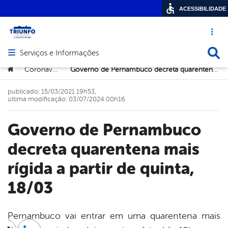
ACESSIBILIDADE
Acesso ráp
Busca
Serviços e Informações
Abrir menu principal de navegação
Você está aqui:
Coronavírus
Governo de Pernambuco decreta quarentena mais rígida a partir de quinta, 18/03
>
>
publicado: 15/03/2021 19h53,
última modificação: 03/07/2024 00h16
Governo de Pernambuco
decreta quarentena mais
rígida a partir de quinta,
18/03
Pernambuco vai entrar em uma quarentena mais