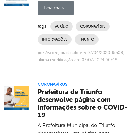
Leia mais...
tags:
AUXÍLIO
CORONAVÍRUS
INFORMAÇÕES
TRIUNFO
por Ascom, publicado em 07/04/2020 15h08,
última modificação em 03/07/2024 00h18
CORONAVÍRUS
Prefeitura de Triunfo
desenvolve página com
informações sobre o COVID-
19
A Prefeitura Municipal de Triunfo