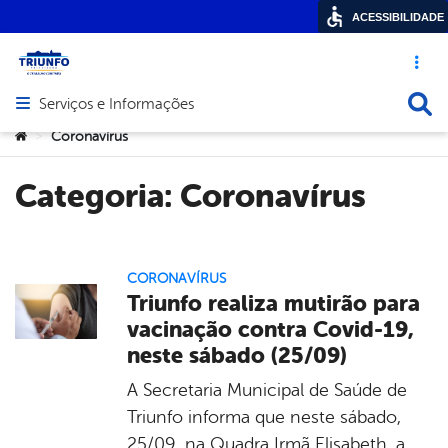
ACESSIBILIDADE
Acesso ráp
Busca
Serviços e Informações
Abrir menu principal de navegação
Você está aqui:
Coronavírus
>
Categoria:
Coronavírus
CORONAVÍRUS
Triunfo realiza mutirão para
vacinação contra Covid-19,
neste sábado (25/09)
A Secretaria Municipal de Saúde de
Triunfo informa que neste sábado,
25/09, na Quadra Irmã Elisabeth, a