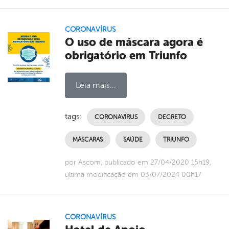
CORONAVÍRUS
O uso de máscara agora é
obrigatório em Triunfo
Leia mais...
tags:
CORONAVÍRUS
DECRETO
MÁSCARAS
SAÚDE
TRIUNFO
por Ascom, publicado em 27/04/2020 15h19,
última modificação em 03/07/2024 00h17
CORONAVÍRUS