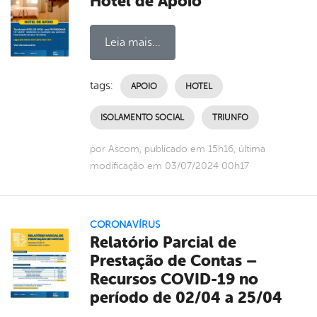
Hotel de Apoio
Leia mais...
tags:
APOIO
HOTEL
ISOLAMENTO SOCIAL
TRIUNFO
por Ascom, publicado em 15h16, última
modificação em 03/07/2024 00h17
CORONAVÍRUS
Relatório Parcial de
Prestação de Contas –
Recursos COVID-19 no
período de 02/04 a 25/04