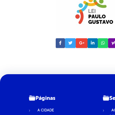
Páginas
Se
A CIDADE
A