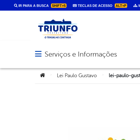
IR PARA A BUSCA
SHIFT+5
TECLAS DE ACESSO
ALT+P
M
Serviços e Informações
Abrir menu principal de navegação
Você está aqui:
>
>
Lei Paulo Gustavo
lei-paulo-gus