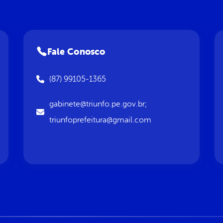
Fale Conosco
(87) 99105-1365
gabinete@triunfo.pe.gov.br;
triunfoprefeitura@gmail.com