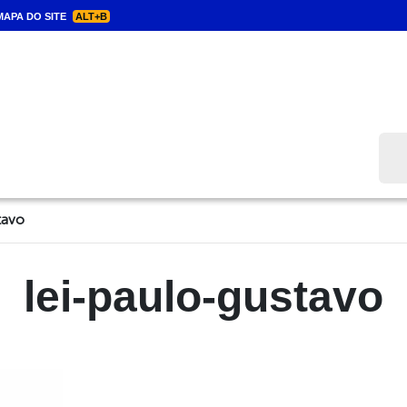
APA DO SITE
ALT+B
Bus
tavo
lei-paulo-gustavo