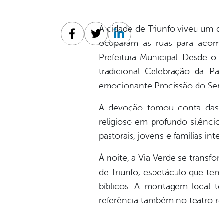
A cidade de Triunfo viveu um 
Facebook
Twitter
Linkedin
ocuparam as ruas para acom
Prefeitura Municipal. Desde o 
tradicional Celebração da P
emocionante Procissão do Sen
A devoção tomou conta das 
religioso em profundo silênci
pastorais, jovens e famílias int
À noite, a Via Verde se trans
de Triunfo, espetáculo que tem
bíblicos. A montagem local 
referência também no teatro re