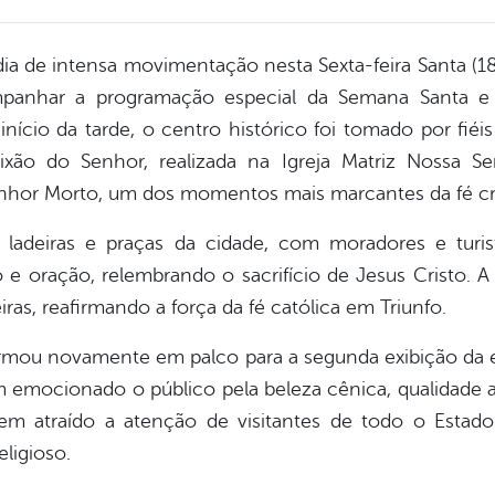
dia de intensa movimentação nesta Sexta-feira Santa (1
panhar a programação especial da Semana Santa e
início da tarde, o centro histórico foi tomado por fiéi
aixão do Senhor, realizada na Igreja Matriz Nossa S
hor Morto, um dos momentos mais marcantes da fé cri
ladeiras e praças da cidade, com moradores e turi
o e oração, relembrando o sacrifício de Jesus Cristo. A
eiras, reafirmando a força da fé católica em Triunfo.
formou novamente em palco para a segunda exibição da
 emocionado o público pela beleza cênica, qualidade art
tem atraído a atenção de visitantes de todo o Estad
ligioso.