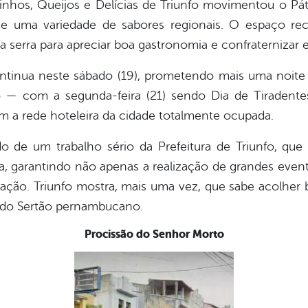
 Vinhos, Queijos e Delícias de Triunfo movimentou o P
is e uma variedade de sabores regionais. O espaço r
a serra para apreciar boa gastronomia e confraternizar e
ontinua neste sábado (19), prometendo mais uma noi
do — com a segunda-feira (21) sendo Dia de Tiradent
om a rede hoteleira da cidade totalmente ocupada.
o de um trabalho sério da Prefeitura de Triunfo, qu
tura, garantindo não apenas a realização de grandes ev
ação. Triunfo mostra, mais uma vez, que sabe acolhe
 do Sertão pernambucano.
Procissão do Senhor Morto