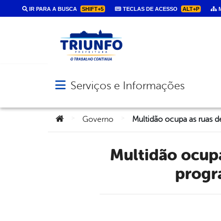
IR PARA A BUSCA
SHIFT+5
TECLAS DE ACESSO
ALT+P
M
Serviços e Informações
Abrir menu principal de navegação
Você está aqui:
>
>
Governo
Multidão ocupa as ruas de Triunfo na Sexta-feira Santa com
progra