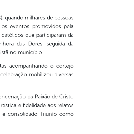
8), quando milhares de pessoas
 os eventos promovidos pela
s católicos que participaram da
enhora das Dores, seguida da
stã no município.
stas acompanhando o cortejo
 celebração mobilizou diversas
 encenação da Paixão de Cristo
ística e fidelidade aos relatos
o e consolidado Triunfo como