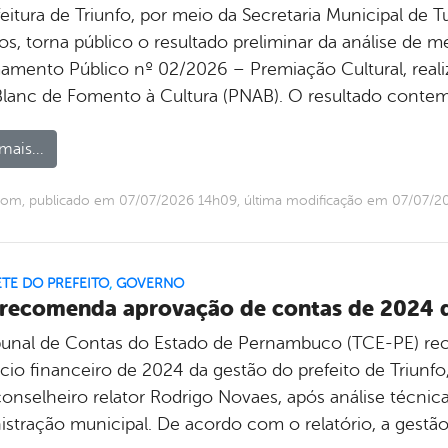
feitura de Triunfo, por meio da Secretaria Municipal de 
s, torna público o resultado preliminar da análise de mé
mento Público nº 02/2026 – Premiação Cultural, realiz
 Blanc de Fomento à Cultura (PNAB). O resultado contem
mais...
com, publicado em 07/07/2026 14h09, última modificação em 07/07/2
TE DO PREFEITO
,
GOVERNO
recomenda aprovação de contas de 2024 do
bunal de Contas do Estado de Pernambuco (TCE-PE) r
cio financeiro de 2024 da gestão do prefeito de Triunfo
conselheiro relator Rodrigo Novaes, após análise técni
istração municipal. De acordo com o relatório, a gestão