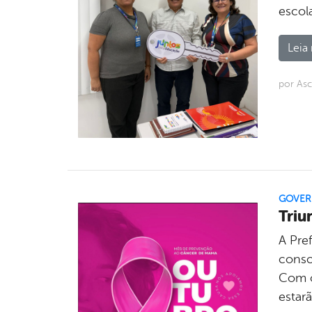
escol
Leia 
por Asc
GOVE
Triu
A Pre
consc
Com o
estar