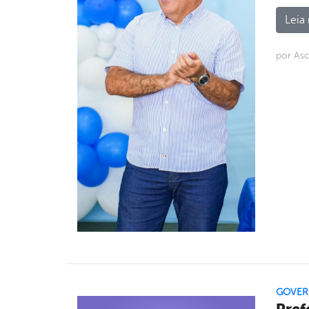
Leia 
por As
GOVE