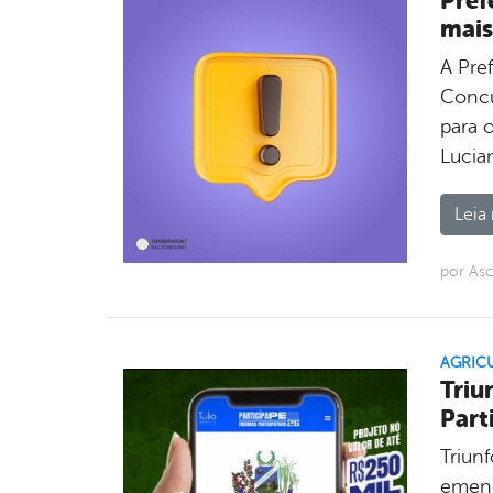
Pref
mais
A Pre
Concu
para 
Lucia
Leia 
por Asc
AGRICU
Triu
Part
Triunf
emend