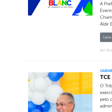
A Pre
Evento
Chama
Aldir
Leia 
por As
GABINE
TCE 
O Tri
exercí
pelo 
admin