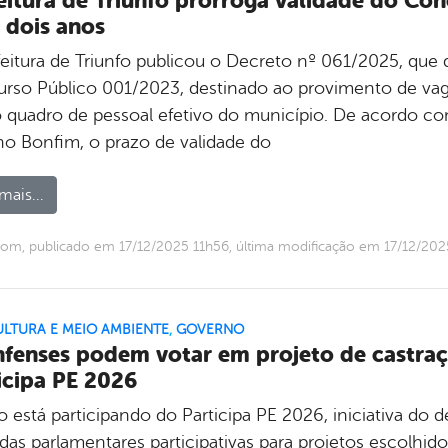
eitura de Triunfo prorroga validade do Co
 dois anos
feitura de Triunfo publicou o Decreto nº 061/2025, que 
rso Público 001/2023, destinado ao provimento de vaga
o quadro de pessoal efetivo do município. De acordo co
no Bonfim, o prazo de validade do
mais...
om, publicado em 17/12/2025 11h56, última modificação em 17/12/202
LTURA E MEIO AMBIENTE
,
GOVERNO
nfenses podem votar em projeto de castra
icipa PE 2026
o está participando do Participa PE 2026, iniciativa do 
as parlamentares participativas para projetos escolhido