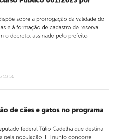
ncurso Público 001/2023 por
dispõe sobre a prorrogação da validade do
s e à formação de cadastro de reserva
m o decreto, assinado pelo prefeito
5 11h56
ção de cães e gatos no programa
deputado federal Túlio Gadelha que destina
s pela população. E Triunfo concorre