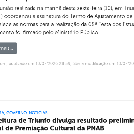
união realizada na manhã desta sexta-feira (10), em Tri
) coordenou a assinatura do Termo de Ajustamento de
lece as normas para a realização da 68ª Festa dos Estud
ento foi firmado pelo Ministério Público
mais...
om, publicado em 10/07/2026 21h39, última modificação em 10/07/2
RA
,
GOVERNO
,
NOTÍCIAS
eitura de Triunfo divulga resultado prelimi
al de Premiação Cultural da PNAB