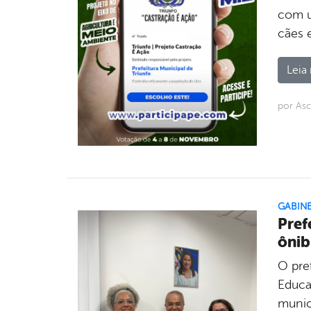
com u
cães 
Leia 
por Asc
GABINE
Pref
ônib
O pref
Educa
munic