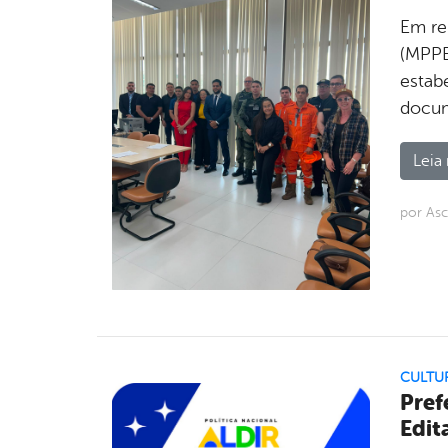
Em re
(MPPE
estabe
docum
Leia 
por Asc
CULTU
Pref
Edit