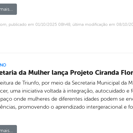
mais...
com, publicado em 01/10/2025 08h48, última modificação em 08/10/
RNO
etaria da Mulher lança Projeto Ciranda Flo
eitura de Triunfo, por meio da Secretaria Municipal da 
cer, uma iniciativa voltada à integração, autocuidado e 
paço onde mulheres de diferentes idades podem se encon
iências, promovendo o aprendizado intergeracional e fo
mais...