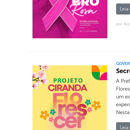
Leia 
por As
GOVE
Secr
A Pref
Flores
um es
exper
Nesta
Leia 