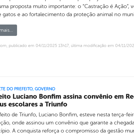
ma proposta muito importante: o “Castração é Ação”, v
e gatos e ao fortalecimento da proteção animal no munic
mais...
om, publicado em 04/11/2025 13h17, última modificação em 04/11/20
TE DO PREFEITO
,
GOVERNO
eito Luciano Bonfim assina convênio em Re
us escolares a Triunfo
eito de Triunfo, Luciano Bonfim, esteve nesta terça-feir
ção, onde assinou um convênio que garante a chegada 
ípio. A conquista reforça o compromisso da gestão mun