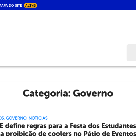
APA DO SITE
ALT+B
Bus
Categoria:
Governo
OS
,
GOVERNO
,
NOTÍCIAS
 define regras para a Festa dos Estudantes
 a proibição de coolers no Pátio de Evento