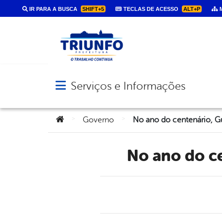
IR PARA A BUSCA
SHIFT+5
TECLAS DE ACESSO
ALT+P
M
Serviços e Informações
Abrir menu principal de navegação
Você está aqui:
>
>
Governo
No ano do 