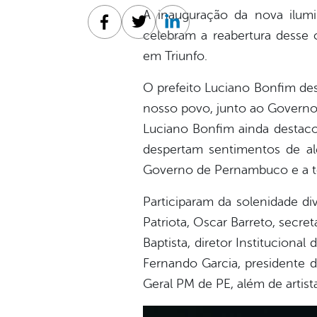
A inauguração da nova ilum
Facebook
Twitter
Linkedin
celebram a reabertura desse 
em Triunfo.
O prefeito Luciano Bonfim de
nosso povo, junto ao Governo d
Luciano Bonfim ainda destacou
despertam sentimentos de ale
Governo de Pernambuco e a to
Participaram da solenidade di
Patriota, Oscar Barreto, secr
Baptista, diretor Institucion
Fernando Garcia, presidente 
Geral PM de PE, além de artista
Tocador