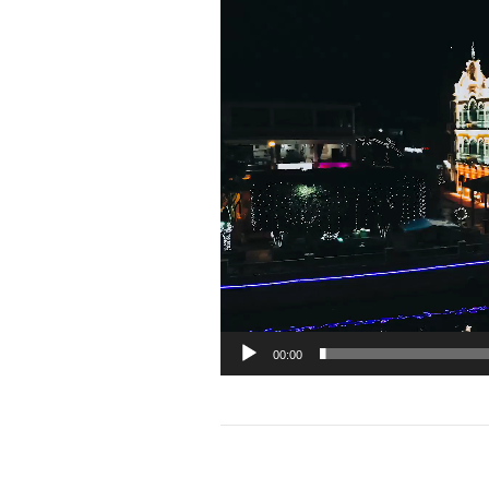
de
vídeo
00:00