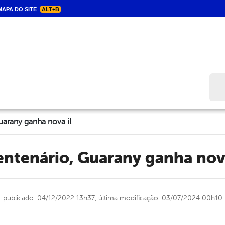
APA DO SITE
ALT+B
Bus
No ano do centenário, Guarany ganha nova iluminação
centenário, Guarany ganha no
publicado: 04/12/2022 13h37,
última modificação: 03/07/2024 00h10