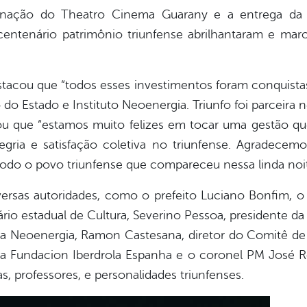
inação do Theatro Cinema Guarany e a entrega da r
centenário patrimônio triunfense abrilhantaram e mar
stacou que “todos esses investimentos foram conquist
o Estado e Instituto Neoenergia. Triunfo foi parceira ne
 que “estamos muito felizes em tocar uma gestão que 
gria e satisfação coletiva no triunfense. Agradecemo
do o povo triunfense que compareceu nessa linda noite
versas autoridades, como o prefeito Luciano Bonfim, o
etário estadual de Cultura, Severino Pessoa, presidente
al da Neoenergia, Ramon Castesana, diretor do Comitê d
da Fundacion Iberdrola Espanha e o coronel PM José
s, professores, e personalidades triunfenses.